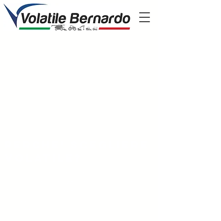
Perche' scegliere
volatile?
Presenti nel mercato dal 1951
il nostro parco mezzi ha più di 600 trattori,
mietitrebbie, escavatori e tutte le
attrezzature che possono essere utili per la
tua attività
la nostra rete di assistenza è la più grande