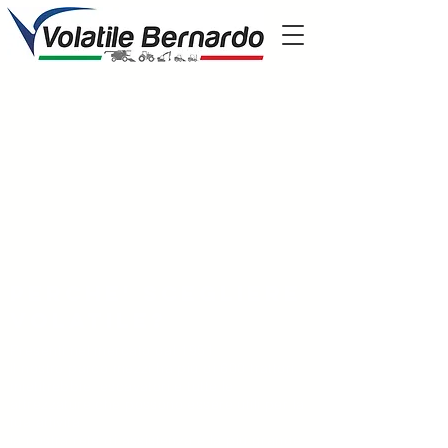
Perche' scegliere
volatile?
Presenti nel mercato dal 1951
il nostro parco mezzi ha più di 600 trattori,
mietitrebbie, escavatori e tutte le
attrezzature che possono essere utili per la
tua attività
la nostra rete di assistenza è la più grande