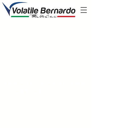
Perche' scegliere
volatile?
Presenti nel mercato dal 1951
il nostro parco mezzi ha più di 600 trattori,
mietitrebbie, escavatori e tutte le
attrezzature che possono essere utili per la
tua attività
la nostra rete di assistenza è la più grande