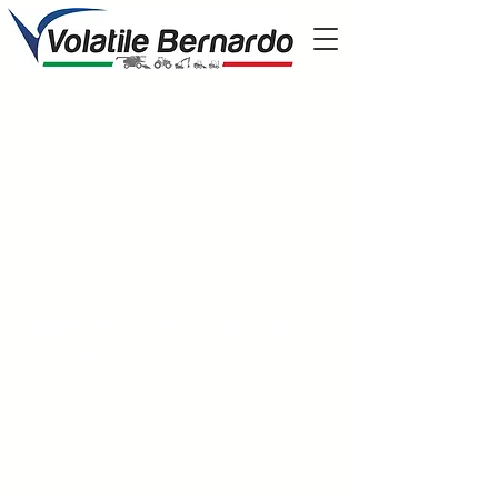
Perche' scegliere
volatile?
Presenti nel mercato dal 1951
il nostro parco mezzi ha più di 600 trattori,
mietitrebbie, escavatori e tutte le
attrezzature che possono essere utili per la
tua attività
la nostra rete di assistenza è la più grande