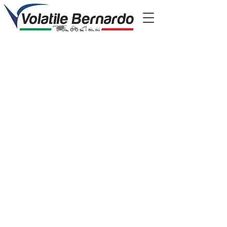
Perche' scegliere
volatile?
Presenti nel mercato dal 1951
il nostro parco mezzi ha più di 600 trattori,
mietitrebbie, escavatori e tutte le
attrezzature che possono essere utili per la
tua attività
la nostra rete di assistenza è la più grande