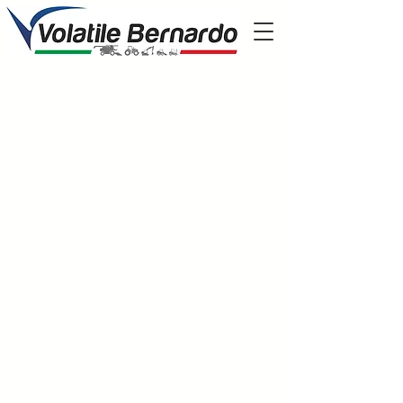
Perche' scegliere
volatile?
Presenti nel mercato dal 1951
il nostro parco mezzi ha più di 600 trattori,
mietitrebbie, escavatori e tutte le
attrezzature che possono essere utili per la
tua attività
la nostra rete di assistenza è la più grande