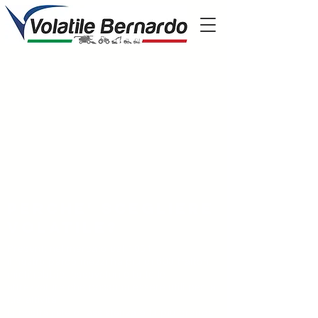
Perche' scegliere
volatile?
Presenti nel mercato dal 1951
il nostro parco mezzi ha più di 600 trattori,
mietitrebbie, escavatori e tutte le
attrezzature che possono essere utili per la
tua attività
la nostra rete di assistenza è la più grande