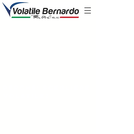
Perche' scegliere
volatile?
Presenti nel mercato dal 1951
il nostro parco mezzi ha più di 600 trattori,
mietitrebbie, escavatori e tutte le
attrezzature che possono essere utili per la
tua attività
la nostra rete di assistenza è la più grande