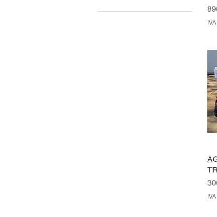
Pr
89
Rimorchio
IVA
PALACARICATRICE
AG
T
Pr
30
IVA