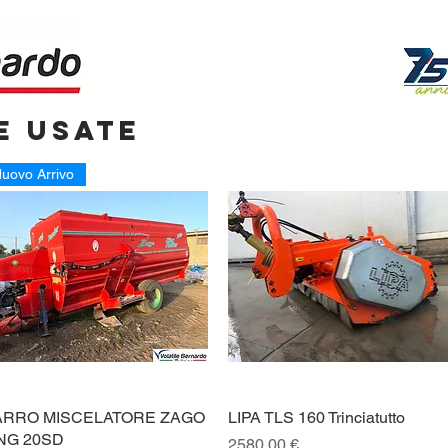
e usate
uovo Arrivo
ARRO MISCELATORE ZAGO
Vista rapida
LIPA TLS 160 Trinciatutto
Vista rapida
NG 20SD
Prezzo
2580,00 €