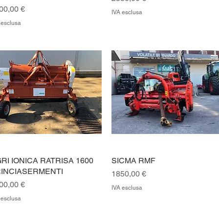
ezzo
00,00 €
IVA esclusa
 esclusa
RI IONICA RATRISA 1600
Vista rapida
SICMA RMF
Vista rapida
RINCIASERMENTI
Prezzo
1850,00 €
ezzo
00,00 €
IVA esclusa
 esclusa