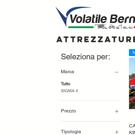
attrezzatur
N
Seleziona per:
Marca
Tutto
SIGMA 4
Prezzo
C
1850 €
8900 €
Tipologia
KI