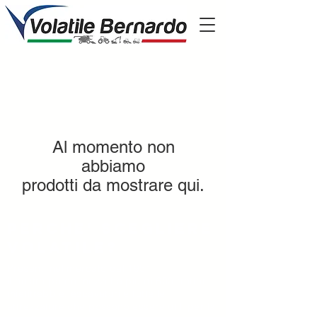
Al momento non
abbiamo
prodotti da mostrare qui.
Perche' scegliere
volatile?
Presenti nel mercato dal 1951
il nostro parco mezzi ha più di 600 trattori,
mietitrebbie, escavatori e tutte le
attrezzature che possono essere utili per la