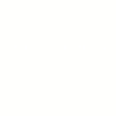
volatile?
Dove ci troviamo
Volatile Bernardo srl
C.da TreFontane snc
ttori,
95046 Palagonia CT
trezzature
tività
 grande del
Tel. +39 095 7951229
Fax. +39 095 7951229
ore
mail
info@volatile.it
www.volatile.it
P.iva e C.F. 03543990877