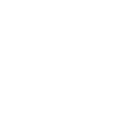
Perche' scegliere 
Presenti nel mercato dal 1951
il nostro parco mezzi ha più di 600 tra
mietitrebbie, escavatori e tutte le at
che possono essere utili per la tua at
la nostra rete di assistenza è la più
sud Italia
consegnamo i tuoi acquisti in 24/48 