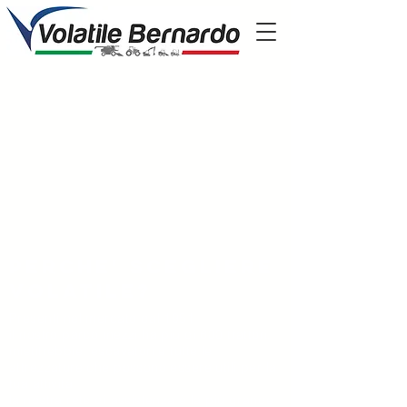
Perche' scegliere
volatile?
Presenti nel mercato dal 1951
il nostro parco mezzi ha più di 600 trattori,
mietitrebbie, escavatori e tutte le
attrezzature che possono essere utili per la
tua attività
la nostra rete di assistenza è la più grande