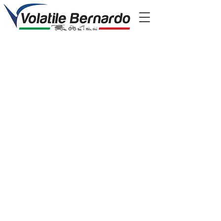
Perche' scegliere
volatile?
Presenti nel mercato dal 1951
il nostro parco mezzi ha più di 600 trattori,
mietitrebbie, escavatori e tutte le
attrezzature che possono essere utili per la
tua attività
la nostra rete di assistenza è la più grande