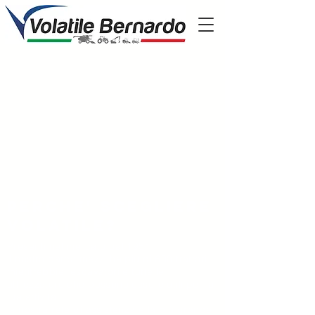
Perche' scegliere
volatile?
Presenti nel mercato dal 1951
il nostro parco mezzi ha più di 600 trattori,
mietitrebbie, escavatori e tutte le
attrezzature che possono essere utili per la
tua attività
la nostra rete di assistenza è la più grande