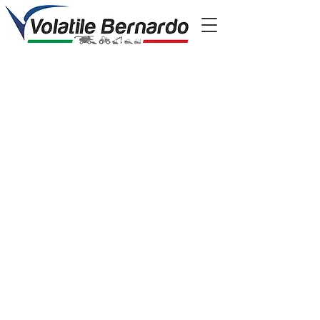
Perche' scegliere
volatile?
Presenti nel mercato dal 1951
il nostro parco mezzi ha più di 600 trattori,
mietitrebbie, escavatori e tutte le
attrezzature che possono essere utili per la
tua attività
la nostra rete di assistenza è la più grande