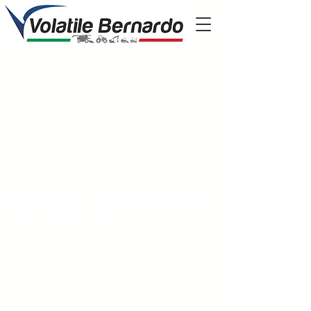
Perche' scegliere
volatile?
Presenti nel mercato dal 1951
il nostro parco mezzi ha più di 600 trattori,
mietitrebbie, escavatori e tutte le
attrezzature che possono essere utili per la
tua attività
la nostra rete di assistenza è la più grande