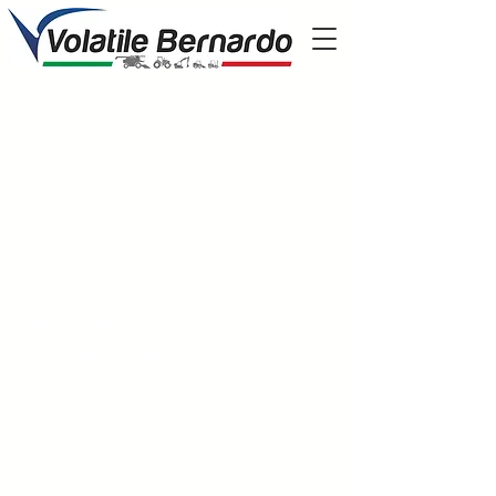
Perche' scegliere
volatile?
Presenti nel mercato dal 1951
il nostro parco mezzi ha più di 600 trattori,
mietitrebbie, escavatori e tutte le
attrezzature che possono essere utili per la
tua attività
la nostra rete di assistenza è la più grande