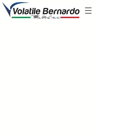
Perche' scegliere
volatile?
Presenti nel mercato dal 1951
il nostro parco mezzi ha più di 600 trattori,
mietitrebbie, escavatori e tutte le
attrezzature che possono essere utili per la
tua attività
la nostra rete di assistenza è la più grande