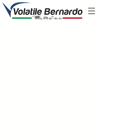
Perche' scegliere
volatile?
Presenti nel mercato dal 1951
il nostro parco mezzi ha più di 600 trattori,
mietitrebbie, escavatori e tutte le
attrezzature che possono essere utili per la
tua attività
la nostra rete di assistenza è la più grande