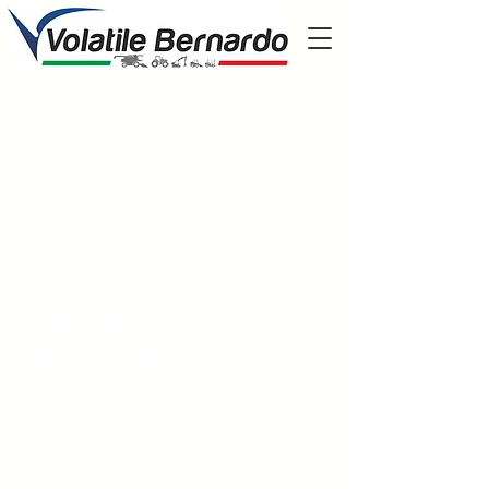
Perche' scegliere
volatile?
Presenti nel mercato dal 1951
il nostro parco mezzi ha più di 600 trattori,
mietitrebbie, escavatori e tutte le
attrezzature che possono essere utili per la
tua attività
la nostra rete di assistenza è la più grande