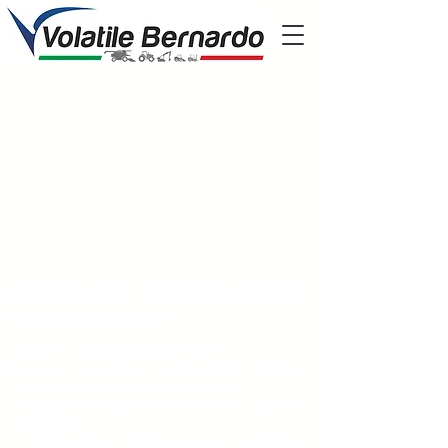
Perche' scegliere
volatile?
Presenti nel mercato dal 1951
il nostro parco mezzi ha più di 600 trattori,
mietitrebbie, escavatori e tutte le
attrezzature che possono essere utili per la
tua attività
la nostra rete di assistenza è la più grande