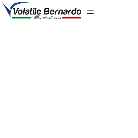
Perche' scegliere
volatile?
Presenti nel mercato dal 1951
il nostro parco mezzi ha più di 600 trattori,
mietitrebbie, escavatori e tutte le
attrezzature che possono essere utili per la
tua attività
la nostra rete di assistenza è la più grande