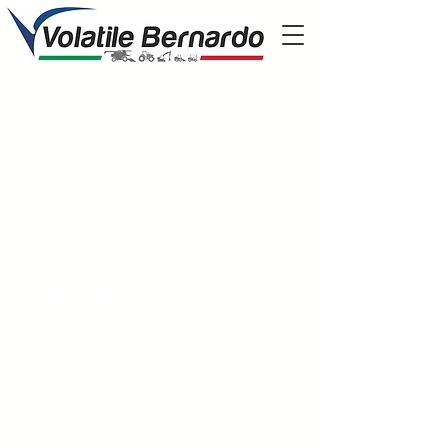
Perche' scegliere
volatile?
Presenti nel mercato dal 1951
il nostro parco mezzi ha più di 600 trattori,
mietitrebbie, escavatori e tutte le
attrezzature che possono essere utili per la
tua attività
la nostra rete di assistenza è la più grande