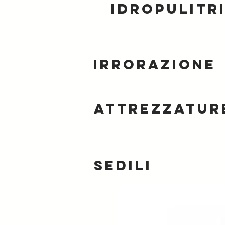
Idropulitr
Irrorazione
Attrezzature
Sedili