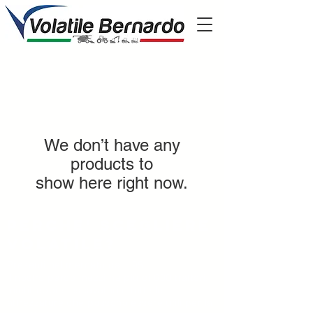
We don’t have any
products to
show here right now.
Perche' scegliere
volatile?
Presenti nel mercato dal 1951
il nostro parco mezzi ha più di 600 trattori,
mietitrebbie, escavatori e tutte le
attrezzature che possono essere utili per la