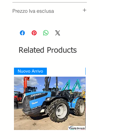
Prezzo Iva esclusa
Related Products
Nuovo Arrivo
Nuovo Arrivo