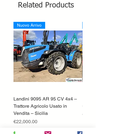
Related Products
Nuovo Arrivo
Nuovo Arrivo
Landini 9095 AR 95 CV 4x4 –
Lamborghini ST70 Tratto
Trattore Agricolo Usato in
Cingolato
Vendita – Sicilia
Price
€13,500.00
Price
€22,000.00
Excluding VAT
Excluding VAT