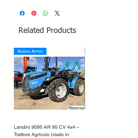
Related Products
Nuovo Arrivo
Nuovo Arrivo
Landini 9095 AR 95 CV 4x4 –
Lamborghini ST70 Tratto
Trattore Agricolo Usato in
Cingolato