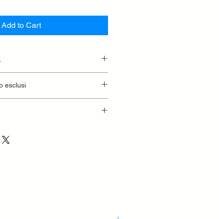
Add to Cart
.
essionaria.
o esclusi