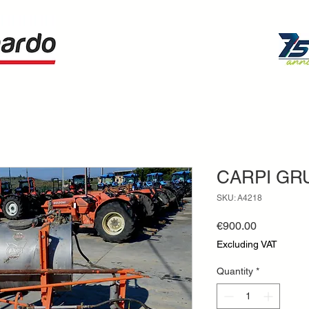
CARPI GR
SKU: A4218
Price
€900.00
Excluding VAT
Quantity
*