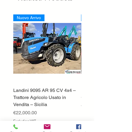
Nuovo Arrivo
Nuovo Arrivo
Landini 9095 AR 95 CV 4x4 –
Lamborghini ST70 Tratto
Trattore Agricolo Usato in
Cingolato
Vendita – Sicilia
Price
€13,500.00
Price
€22,000.00
Excluding VAT
Excluding VAT