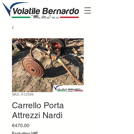
SKU: A12594
Carrello Porta
Attrezzi Nardi
Price
€470.00
Excluding VAT