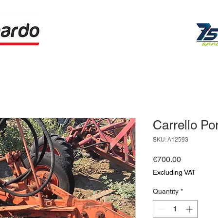
Carrello Por
SKU: A12593
Price
€700.00
Excluding VAT
Quantity
*