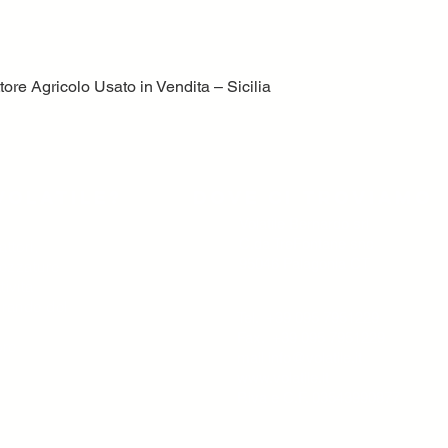
ore Agricolo Usato in Vendita – Sicilia
Quick View
volatile?
Dove ci troviamo
Volatile Bernardo srl
C.da TreFontane snc
ttori,
95046 Palagonia CT
trezzature
tività
 grande del
Tel. +39 095 7951229
Fax. +39 095 7951229
ore
mail
info@volatile.it
www.volatile.it
P.iva e C.F. 03543990877