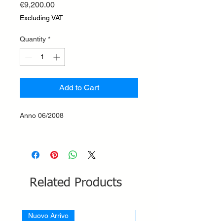
Price
€9,200.00
Excluding VAT
Quantity
*
Add to Cart
Anno 06/2008
Related Products
Nuovo Arrivo
Nuovo Arrivo