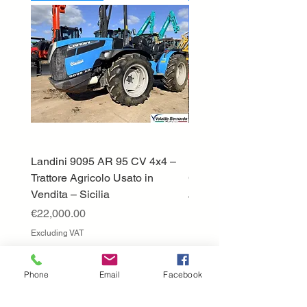
Landini 9095 AR 95 CV 4x4 –
Lamborghini ST70 Tratto
Trattore Agricolo Usato in
Cingolato
Vendita – Sicilia
Price
€13,500.00
Price
€22,000.00
Excluding VAT
Excluding VAT
Perche' scegliere
Phone
Email
Facebook
volatile?
Presenti nel mercato dal 1951