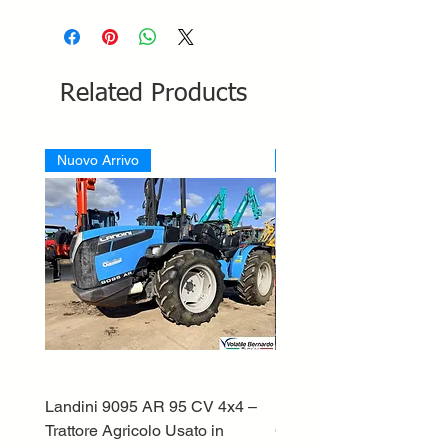
Related Products
Nuovo Arrivo
Nuovo Arrivo
Landini 9095 AR 95 CV 4x4 –
Lamborghini ST70 Tratto
Trattore Agricolo Usato in
Cingolato