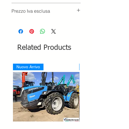
Prezzo Iva esclusa
Related Products
Nuovo Arrivo
Nuovo Arrivo