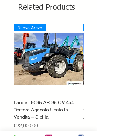
Related Products
Nuovo Arrivo
Nuovo Arrivo
Landini 9095 AR 95 CV 4x4 –
Lamborghini ST70 Tratto
Trattore Agricolo Usato in
Cingolato
Vendita – Sicilia
Price
€13,500.00
Price
€22,000.00
Excluding VAT
Excluding VAT