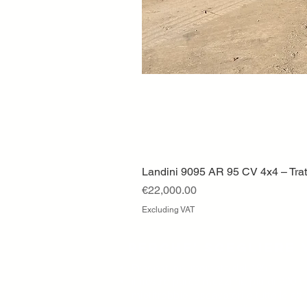
Landini 9095 AR 95 CV 4x4 – Tratt
Price
€22,000.00
Excluding VAT
Perche' scegliere 
Presenti nel mercato dal 1951
il nostro parco mezzi ha più di 600 tra
mietitrebbie, escavatori e tutte le at