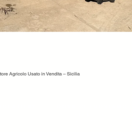
ore Agricolo Usato in Vendita – Sicilia
Quick View
volatile?
Dove ci troviamo
Volatile Bernardo srl
C.da TreFontane snc
ttori,
95046 Palagonia CT
trezzature