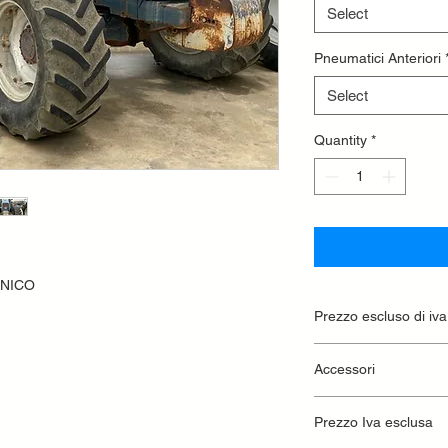
Select
Pneumatici Anteriori
Select
Quantity
*
ANICO
Prezzo escluso di iva
Ritiro presso la conc
Accessori
Terzo punto meccani
Prezzo Iva esclusa
zavorre anteriori