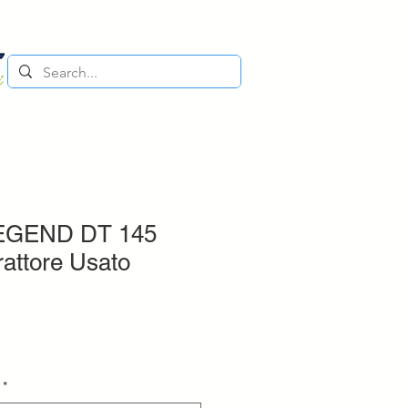
EGEND DT 145
ttore Usato
*