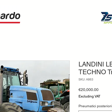
LANDINI L
TECHNO Tra
SKU: A863
Price
€20,000.00
Excluding VAT
Pneumatici posteriori