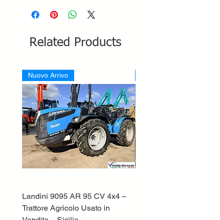
Related Products
Nuovo Arrivo
Nuovo Arrivo
Landini 9095 AR 95 CV 4x4 –
Lamborghini ST70 Tratto
Trattore Agricolo Usato in
Cingolato
Vendita – Sicilia