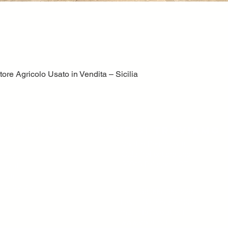
ore Agricolo Usato in Vendita – Sicilia
Quick View
volatile?
Dove ci troviamo
Volatile Bernardo srl
C.da TreFontane snc
ttori,
95046 Palagonia CT
trezzature
tività
 grande del
Tel. +39 095 7951229
Fax. +39 095 7951229
ore
mail
info@volatile.it
www.volatile.it