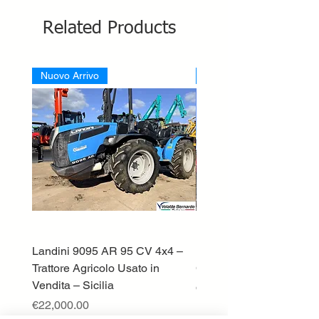
Related Products
Nuovo Arrivo
Nuovo Arrivo
Landini 9095 AR 95 CV 4x4 –
Lamborghini ST70 Tratto
Trattore Agricolo Usato in
Cingolato
Vendita – Sicilia
Price
€13,500.00
Price
€22,000.00
Excluding VAT