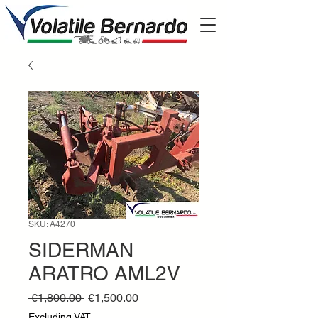
SKU: A4270
SIDERMAN
ARATRO AML2V
Regular
Sale
 €1,800.00 
€1,500.00
Price
Price
Excluding VAT