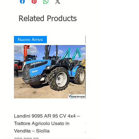
Related Products
Nuovo Arrivo
Nuovo Arrivo
Landini 9095 AR 95 CV 4x4 –
Lamborghini ST70 Tratto
Trattore Agricolo Usato in
Cingolato
Vendita – Sicilia
Price
€13,500.00