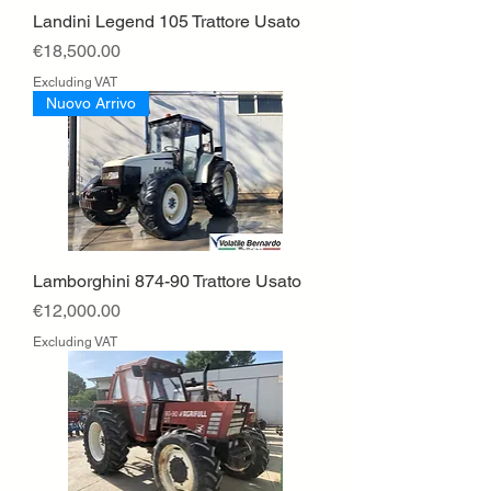
Landini Legend 105 Trattore Usato
Price
€18,500.00
Excluding VAT
Nuovo Arrivo
Lamborghini 874-90 Trattore Usato
Price
€12,000.00
Excluding VAT