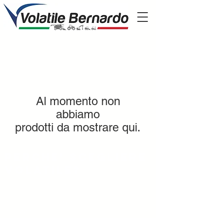
Al momento non
abbiamo
prodotti da mostrare qui.
Perche' scegliere
volatile?
Presenti nel mercato dal 1951
il nostro parco mezzi ha più di 600 trattori,
mietitrebbie, escavatori e tutte le
attrezzature che possono essere utili per la