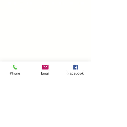
Perche' scegliere
volatile?
Presenti nel mercato dal 1951
il nostro parco mezzi ha più di 600 trattori,
mietitrebbie, escavatori e tutte le
attrezzature che possono essere utili per la
tua attività
la nostra rete di assistenza è la più grande
del sud Italia
consegnamo i tuoi acquisti in 24/48 ore
Dove ci troviamo
Volatile Bernardo srl
Phone
Email
Facebook
C.da TreFontane snc
95046 Palagonia CT
Tel.
+39 095 7951229
Fax.
+39 095 7951229
mail
info@volatile.it
www.volatile.it
P.iva e C.F.
03543990877