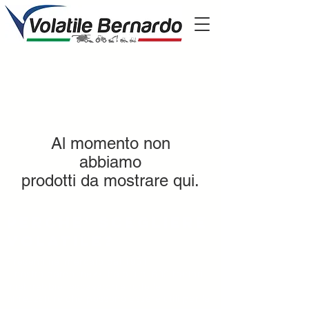
Al momento non
abbiamo
prodotti da mostrare qui.
Perche' scegliere
volatile?
Presenti nel mercato dal 1951
il nostro parco mezzi ha più di 600 trattori,
mietitrebbie, escavatori e tutte le
attrezzature che possono essere utili per la