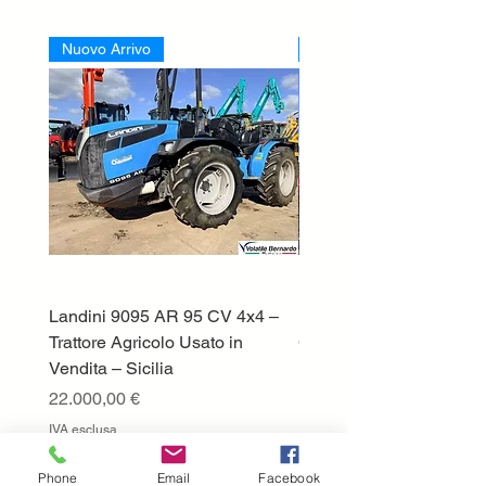
Nuovo Arrivo
Nuovo Arrivo
Landini 9095 AR 95 CV 4x4 –
Lamborghini ST70 Tratto
Trattore Agricolo Usato in
Cingolato
Vendita – Sicilia
Prezzo
13.500,00 €
Prezzo
22.000,00 €
IVA esclusa
IVA esclusa
Perche' scegliere
Phone
Email
Facebook