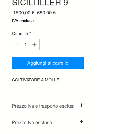
SICILTILLER 9
Prezzo
Prezzo
 1500,00 € 
680,00 €
regolare
scontato
IVA esclusa
Quantità
*
Aggiungi al carrello
COLTIVATORE A MOLLE
Prezzo iva e trasporto esclusi
Prezzo Iva esclusa