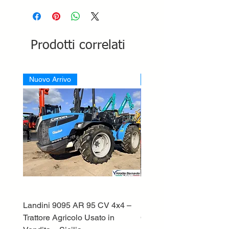
Prodotti correlati
Nuovo Arrivo
Nuovo Arrivo
Landini 9095 AR 95 CV 4x4 –
Lamborghini ST70 Tratto
Trattore Agricolo Usato in
Cingolato