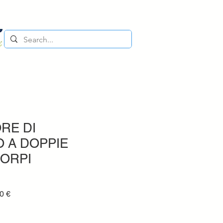
RE DI
 A DOPPIE
CORPI
Prezzo
0 €
e
scontato