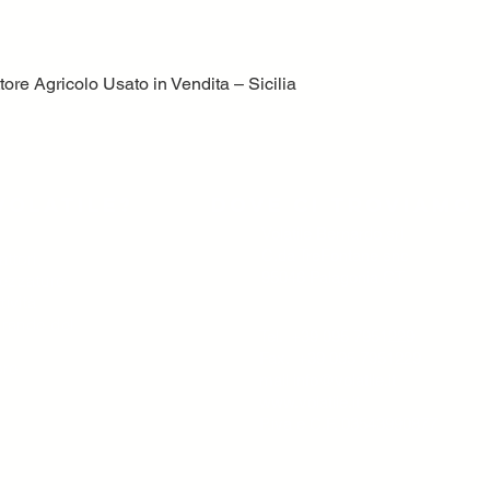
ore Agricolo Usato in Vendita – Sicilia
Vista rapida
volatile?
Dove ci troviamo
Volatile Bernardo srl
C.da TreFontane snc
ttori,
95046 Palagonia CT
trezzature
tività
 grande del
Tel. +39 095 7951229
Fax. +39 095 7951229
ore
mail
info@volatile.it
www.volatile.it
P.iva e C.F. 03543990877