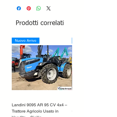
Prodotti correlati
Nuovo Arrivo
Nuovo Arrivo
Landini 9095 AR 95 CV 4x4 –
Lamborghini ST70 Tratto
Trattore Agricolo Usato in
Cingolato