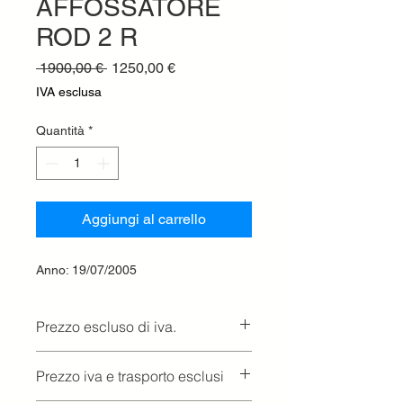
AFFOSSATORE
ROD 2 R
Prezzo
Prezzo
 1900,00 € 
1250,00 €
regolare
scontato
IVA esclusa
Quantità
*
Aggiungi al carrello
Anno: 19/07/2005
Prezzo escluso di iva.
Ritiro presso la concessionaria.
Prezzo iva e trasporto esclusi